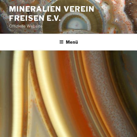
Zum
MINERALIEN VEREIN
Inhalt
FREISEN E.V.
springen
Offizielle Website
Menü