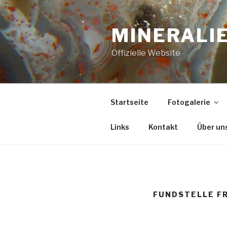
Zum
Inhalt
MINERALIE
springen
Offizielle Website
Startseite
Fotogalerie
Links
Kontakt
Über un
FUNDSTELLE F