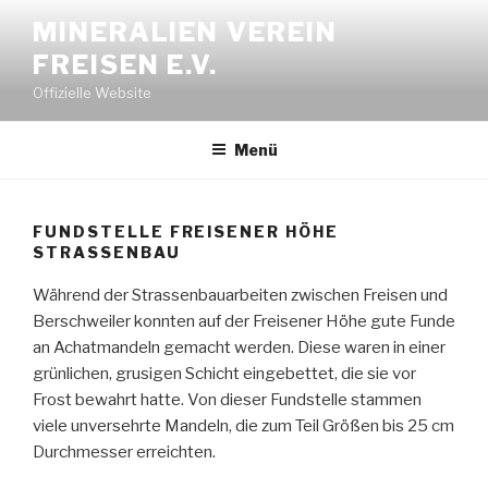
Zum
MINERALIEN VEREIN
Inhalt
FREISEN E.V.
springen
Offizielle Website
Menü
FUNDSTELLE FREISENER HÖHE
STRASSENBAU
Während der Strassenbauarbeiten zwischen Freisen und
Berschweiler konnten auf der Freisener Höhe gute Funde
an Achatmandeln gemacht werden. Diese waren in einer
grünlichen, grusigen Schicht eingebettet, die sie vor
Frost bewahrt hatte. Von dieser Fundstelle stammen
viele unversehrte Mandeln, die zum Teil Größen bis 25 cm
Durchmesser erreichten.