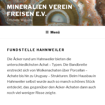
Zum
MINERALIEN VEREIN
Inhalt
FREISEN E.V.
springen
Offizielle Website
Menü
FUNDSTELLE HAHNWEILER
Die Äcker rund um Hahnweiler bieten die
unterschiedlichsten Achat – Typen. Die Bandbreite
erstreckt sich von Wolkenachaten über Porcellan –
Achate bis hin zu Uruguay – Strukturen. Beim Hausbau in
Hahnweiler selbst wurde auch so manch schönes Stück
entdeckt, das gegenüber den Acker-Achaten dann auch
noch viel weniger Risse zeigte.