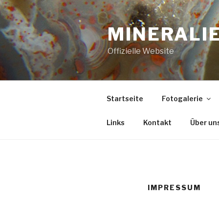
Zum
Inhalt
MINERALIE
springen
Offizielle Website
Startseite
Fotogalerie
Links
Kontakt
Über un
IMPRESSUM