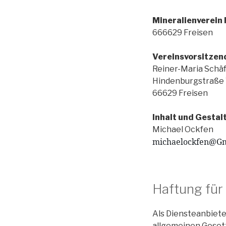
Mineralienverein 
666629 Freisen
Vereinsvorsitzen
Reiner-Maria Schä
Hindenburgstraße
66629 Freisen
Inhalt und Gestal
Michael Ockfen
michaelockfen@Gm
Haftung für 
Als Diensteanbiete
allgemeinen Gesetz