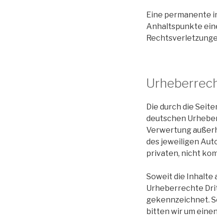
Eine permanente in
Anhaltspunkte ein
Rechtsverletzunge
Urheberrec
Die durch die Seit
deutschen Urheberr
Verwertung außerh
des jeweiligen Auto
privaten, nicht ko
Soweit die Inhalte 
Urheberrechte Drit
gekennzeichnet. S
bitten wir um ein