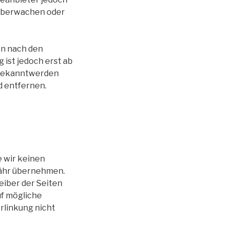
 überwachen oder
en nach den
 ist jedoch erst ab
 Bekanntwerden
 entfernen.
e wir keinen
währ übernehmen.
reiber der Seiten
uf mögliche
rlinkung nicht