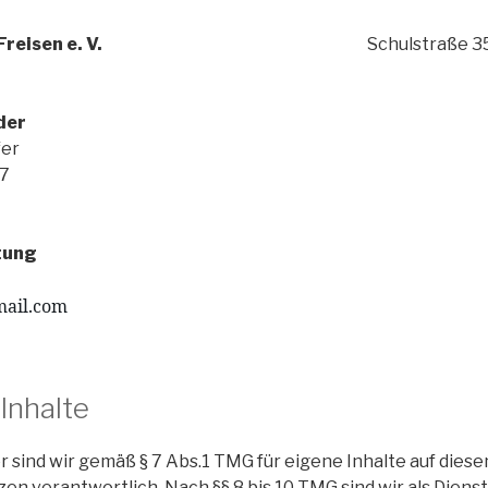
Freisen e. V.
Schulstraße 3
der
fer
 7
tung
ail.com
Inhalte
r sind wir gemäß § 7 Abs.1 TMG für eigene Inhalte auf dies
en verantwortlich. Nach §§ 8 bis 10 TMG sind wir als Diens