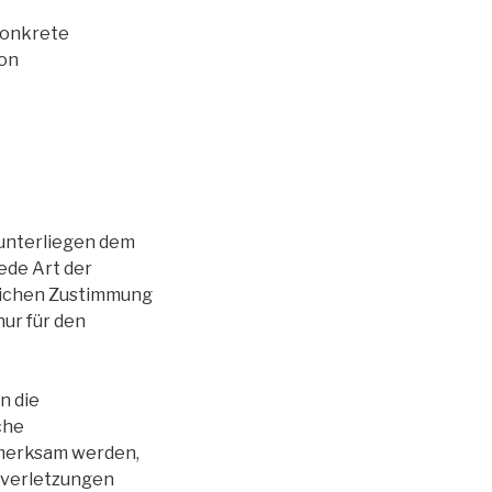
 konkrete
von
 unterliegen dem
ede Art der
lichen Zustimmung
nur für den
n die
che
fmerksam werden,
sverletzungen