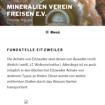
Zum
MINERALIEN VEREIN
Inhalt
FREISEN E.V.
springen
Offizielle Website
Menü
FUNDSTELLE EITZWEILER
Die Achate von Eitzweiler sind denen von Asweiler recht
ähnlich ( weiß, z.T. Wolkenstruktur ). Allerdings ist es auch
möglich, in den Bächen bei Eitzweiler Achate von
anderem Typus zu finden. Diese wurde von weiter
entfernten Stellen durch das Wasser hierher
transportiert.