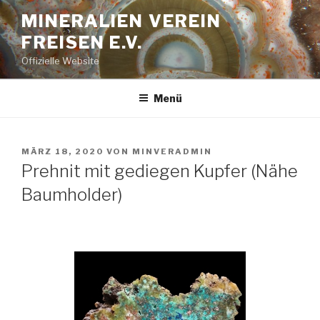
Zum
MINERALIEN VEREIN
Inhalt
FREISEN E.V.
springen
Offizielle Website
Menü
VERÖFFENTLICHT
MÄRZ 18, 2020
VON
MINVERADMIN
AM
Prehnit mit gediegen Kupfer (Nähe
Baumholder)