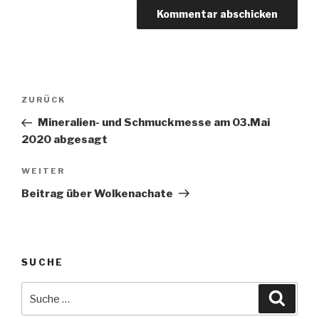
Beitragsnavigation
Vorheriger
ZURÜCK
Beitrag
Mineralien- und Schmuckmesse am 03.Mai
2020 abgesagt
Nächster
WEITER
Beitrag
Beitrag über Wolkenachate
SUCHE
Suche
Suche
nach: