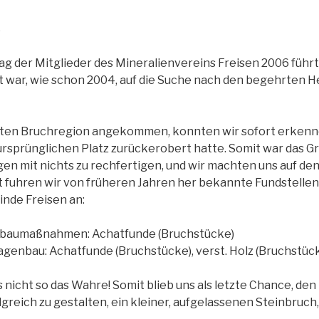
ß
g der Mitglieder des Mineralienvereins Freisen 2006 führte
t war, wie schon 2004, auf die Suche nach den begehrten 
gten Bruchregion angekommen, konnten wir sofort erkenne
rsprünglichen Platz zurückerobert hatte. Somit war das 
gen mit nichts zu rechfertigen, und wir machten uns auf d
lt fuhren wir von früheren Jahren her bekannte Fundstelle
nde Freisen an:
albaumaßnahmen: Achatfunde (Bruchstücke)
lagenbau: Achatfunde (Bruchstücke), verst. Holz (Bruchstüc
s nicht so das Wahre! Somit blieb uns als letzte Chance, de
greich zu gestalten, ein kleiner, aufgelassenen Steinbruch,