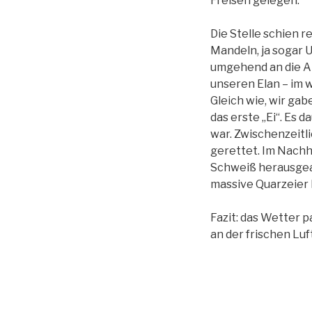
Freisen gelegen.
Die Stelle schien 
Mandeln, ja sogar
umgehend an die Ar
unseren Elan – im 
Gleich wie, wir ga
das erste „Ei“. Es
war. Zwischenzeitl
gerettet. Im Nachhi
Schweiß herausgear
massive Quarzeier 
Fazit: das Wetter 
an der frischen Luf