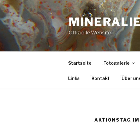
Zum
Inhalt
MINERALIE
springen
Offizielle Website
Startseite
Fotogalerie
Links
Kontakt
Über un
AKTIONSTAG IM