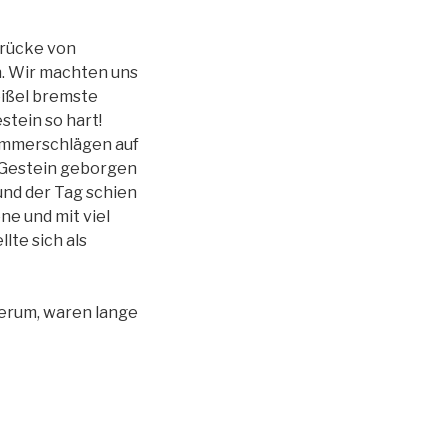
drücke von
. Wir machten uns
eißel bremste
stein so hart!
Hammerschlägen auf
n Gestein geborgen
und der Tag schien
ne und mit viel
lte sich als
herum, waren lange