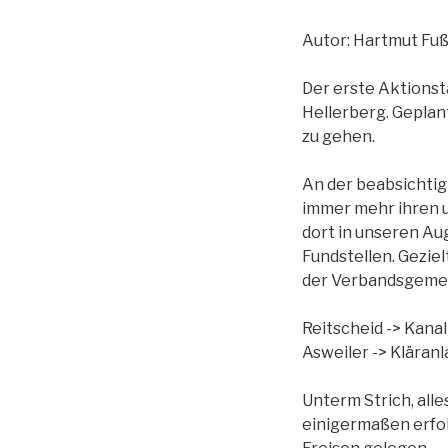
Autor: Hartmut Fu
Der erste Aktionsta
Hellerberg. Geplan
zu gehen.
An der beabsichti
immer mehr ihren u
dort in unseren Au
Fundstellen. Gezie
der Verbandsgemei
Reitscheid -> Kan
Asweiler -> Kläran
Unterm Strich, alle
einigermaßen erfol