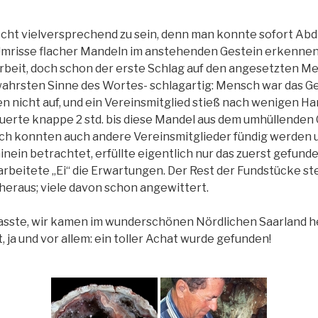
recht vielversprechend zu sein, denn man konnte sofort Ab
 Umrisse flacher Mandeln im anstehenden Gestein erkennen
beit, doch schon der erste Schlag auf den angesetzten M
wahrsten Sinne des Wortes- schlagartig: Mensch war das Ge
ben nicht auf, und ein Vereinsmitglied stieß nach wenigen 
 dauerte knappe 2 std. bis diese Mandel aus dem umhüllende
ich konnten auch andere Vereinsmitglieder fündig werden 
nein betrachtet, erfüllte eigentlich nur das zuerst gefunde
beitete „Ei“ die Erwartungen. Der Rest der Fundstücke stel
heraus; viele davon schon angewittert.
passte, wir kamen im wunderschönen Nördlichen Saarland 
t, ja und vor allem: ein toller Achat wurde gefunden!