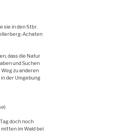
 sie in den Stbr.
Hellerberg-Achaten
n, dass die Natur
Graben und Suchen
en Weg zu anderen
n in der Umgebung
ke)
n Tag doch noch
 mitten im Wald bei