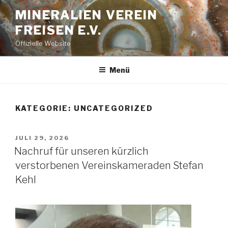
Zum
MINERALIEN VEREIN
Inhalt
FREISEN E.V.
springen
Offizielle Website
Menü
KATEGORIE:
UNCATEGORIZED
VERÖFFENTLICHT
JULI 29, 2026
AM
Nachruf für unseren kürzlich
verstorbenen Vereinskameraden Stefan
Kehl