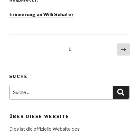
beigesetzt.
Erinnerung an Willi Schäfer
Seitennummerierung
Näch
Seite
1
Seit
der
Beiträge
SUCHE
Suche
Suche
nach:
ÜBER DIESE WEBSITE
Dies ist die offizielle Website des