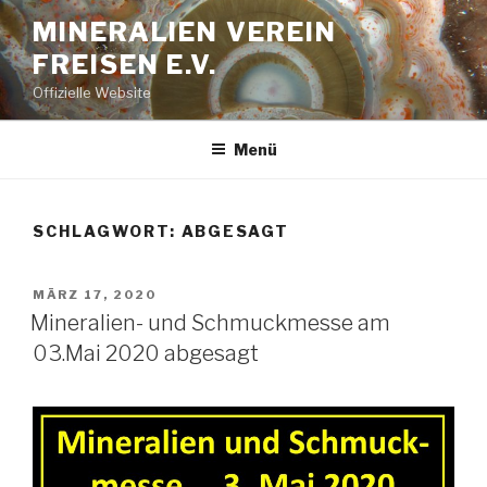
Zum
MINERALIEN VEREIN
Inhalt
FREISEN E.V.
springen
Offizielle Website
Menü
SCHLAGWORT:
ABGESAGT
VERÖFFENTLICHT
MÄRZ 17, 2020
AM
Mineralien- und Schmuckmesse am
03.Mai 2020 abgesagt