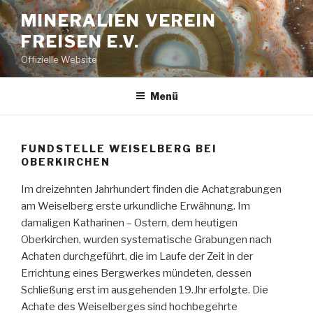
Zum
MINERALIEN VEREIN
Inhalt
FREISEN E.V.
springen
Offizielle Website
Menü
FUNDSTELLE WEISELBERG BEI
OBERKIRCHEN
Im dreizehnten Jahrhundert finden die Achatgrabungen
am Weiselberg erste urkundliche Erwähnung. Im
damaligen Katharinen – Ostern, dem heutigen
Oberkirchen, wurden systematische Grabungen nach
Achaten durchgeführt, die im Laufe der Zeit in der
Errichtung eines Bergwerkes mündeten, dessen
Schließung erst im ausgehenden 19.Jhr erfolgte. Die
Achate des Weiselberges sind hochbegehrte