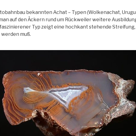
obahnbau bekannten Achat – Typen (Wolkenachat, Urugua
 man auf den Äckern rund um Rückweiler weitere Ausbildu
 faszinierener Typ zeigt eine hochkant stehende Streifung
t werden muß.