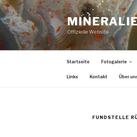
Zum
Inhalt
MINERALIE
springen
Offizielle Website
Startseite
Fotogalerie
Links
Kontakt
Über un
FUNDSTELLE R